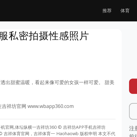
推荐
体育
服私密拍摄性感照片
透出甜蜜温暖，看起来像可爱的女孩一样可爱。 甜美
坊官网 www.wbapp360.com
机官网,体坛纵横一吉祥坊360 © 吉祥坊APP手机吉祥坊
注
网 © 吉祥体育官网，吉祥体育一 Haohaowb 版权申明 本文不代
前