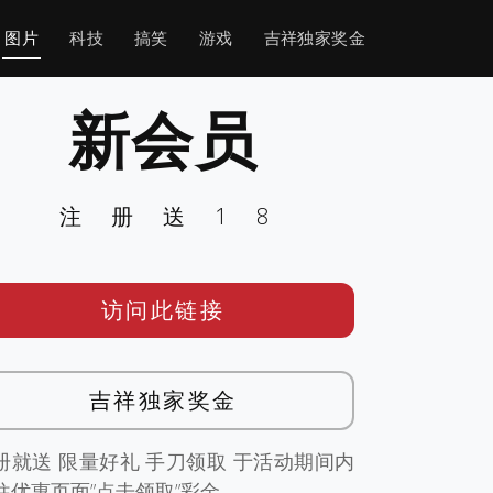
图片
科技
搞笑
游戏
吉祥独家奖金
新会员
注册送18
访问此链接
吉祥独家奖金
册就送 限量好礼 手刀领取 于活动期间内
往优惠页面”点击领取”彩金。