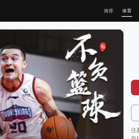
推荐
体育
注
前