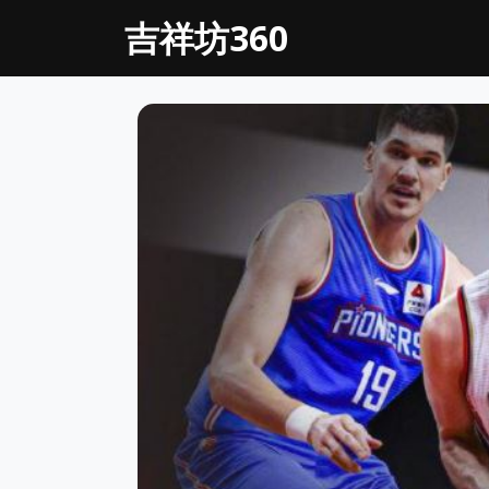
吉祥坊360