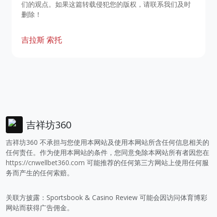
们的观点。如果这篇转载侵犯您的版权，请联系我们及时
删除！
吉拉斯
索托
吉祥坊360
吉祥坊360 不承担与您使用本网站及使用本网站所含任何信息相关的
任何责任。作为使用本网站的条件，您同意免除本网站所有者因您在
https://cnwellbet360.com
可能推荐的任何第三方网站上使用任何服
务而产生的任何索赔。
关联方披露：Sportsbook & Casino Review 可能会因访问体育博彩
网站而获得广告佣金。