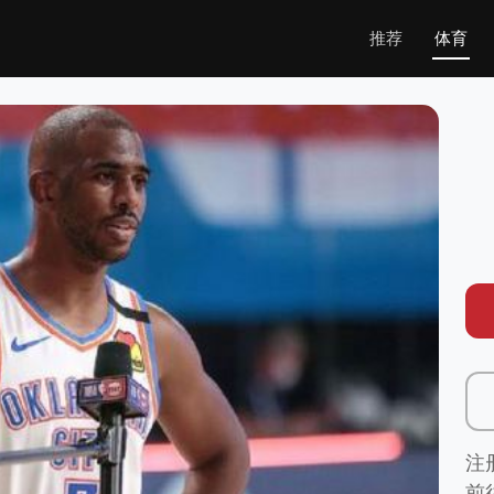
推荐
体育
注
前