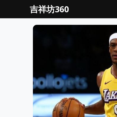
吉祥坊360