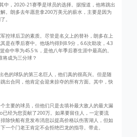
其中，2020-21赛季是球员的选择。据报道，他将跳出
解。朗多去年愿意拿200万美元的薪水，主要是因为
到了。
冠军控球后卫的素质。尽管是名义上的替补，朗多在上
在季后赛中。他场均得到8.9分，6.6次助攻，4.3
投篮命中率为45.5％，是他八年季后赛生涯中最高的。
。谁将成为三分球？
此出色的球队的第三名巨人，他们真的很高兴。但是随
外跳出合同，他肯定会迎来掠夺的所有方面。其中，快
一个主要的球员，但他们只是去填补最大敌人的最大漏
do已经为您贡献了200万。如果要留住人，一定要流
不排除快船有意发布消息以提高价格以伤害湖人，但如
，下一个门老王肯定不会拒绝巴龙的指导。带走。