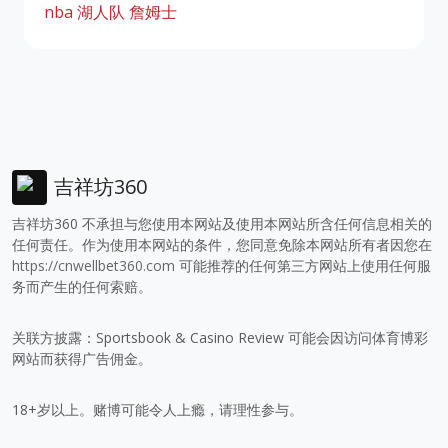
nba
湖人队
詹姆士
吉祥坊360
吉祥坊360 不承担与您使用本网站及使用本网站所含任何信息相关的
任何责任。作为使用本网站的条件，您同意免除本网站所有者因您在
https://cnwellbet360.com
可能推荐的任何第三方网站上使用任何服
务而产生的任何索赔。
关联方披露：Sportsbook & Casino Review 可能会因访问体育博彩
网站而获得广告佣金。
18+岁以上。赌博可能令人上瘾，请理性参与。