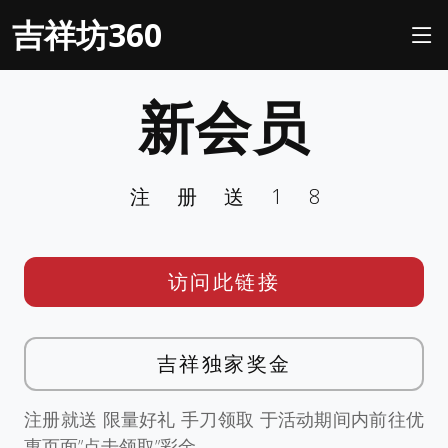
吉祥坊360
新会员
注册送18
访问此链接
吉祥独家奖金
注册就送 限量好礼 手刀领取 于活动期间内前往优
惠页面”点击领取”彩金。