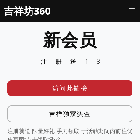
吉祥坊360
新会员
注册送18
访问此链接
吉祥独家奖金
注册就送 限量好礼 手刀领取 于活动期间内前往优
惠页面”点击领取”彩金。