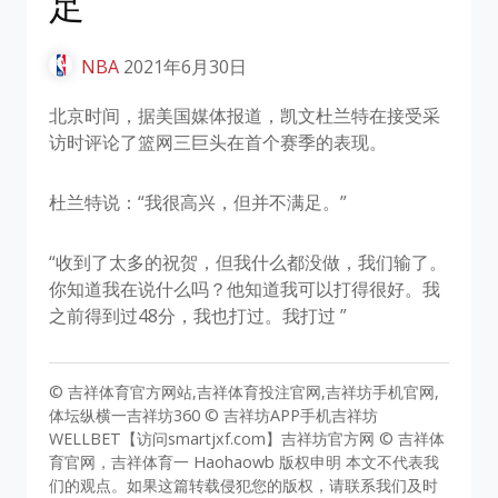
足
NBA
2021年6月30日
北京时间，据美国媒体报道，凯文杜兰特在接受采
访时评论了篮网三巨头在首个赛季的表现。
杜兰特说：“我很高兴，但并不满足。”
“收到了太多的祝贺，但我什么都没做，我们输了。
你知道我在说什么吗？他知道我可以打得很好。我
之前得到过48分，我也打过。我打过 ”
© 吉祥体育官方网站,吉祥体育投注官网,吉祥坊手机官网,
体坛纵横一吉祥坊360 © 吉祥坊APP手机吉祥坊
WELLBET【访问smartjxf.com】吉祥坊官方网 © 吉祥体
育官网，吉祥体育一 Haohaowb 版权申明 本文不代表我
们的观点。如果这篇转载侵犯您的版权，请联系我们及时