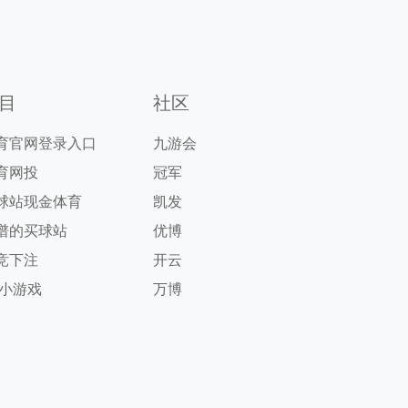
目
社区
育官网登录入口
九游会
育网投
冠军
球站现金体育
凯发
谱的买球站
优博
竞下注
开云
g小游戏
万博