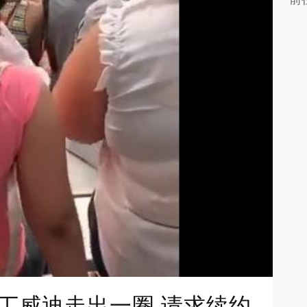
丁威迪走出一圈 请求续约