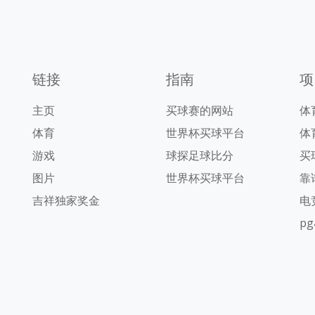
链接
指南
项
主页
买球赛的网站
体
体育
世界杯买球平台
体
游戏
球探足球比分
买
图片
世界杯买球平台
靠
吉祥独家奖金
电
p