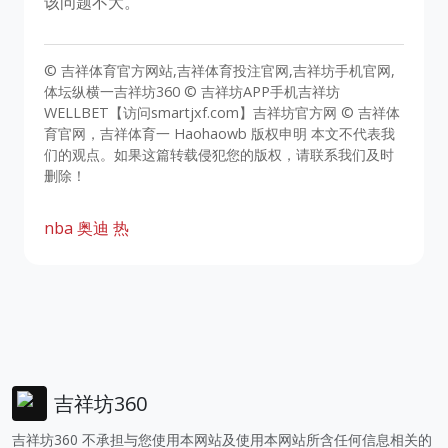
该问题不大。
© 吉祥体育官方网站,吉祥体育投注官网,吉祥坊手机官网,
体坛纵横一吉祥坊360 © 吉祥坊APP手机吉祥坊
WELLBET【访问smartjxf.com】吉祥坊官方网 © 吉祥体
育官网，吉祥体育一 Haohaowb 版权申明 本文不代表我
们的观点。如果这篇转载侵犯您的版权，请联系我们及时
删除！
nba
奥迪
热
吉祥坊360
吉祥坊360 不承担与您使用本网站及使用本网站所含任何信息相关的