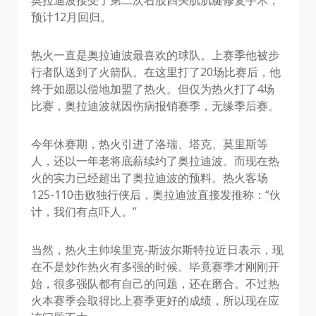
奥拉迪波接受了第二次右股四头肌肌腱修复手术，
预计12月回归。
热火一直是奥拉迪波最喜欢的球队。上赛季他被步
行者队送到了火箭队。在这里打了20场比赛后，他
终于如愿以偿地加盟了热火。但仅为热火打了4场
比赛，奥拉迪波就因伤病报销赛季，无缘季后赛。
今年休赛期，热火引进了洛瑞、塔克、莫里斯等
人，还以一年老将底薪续约了奥拉迪波。而现在热
火的实力已经超出了奥拉迪波的预料。热火客场
125-110击败独行侠后，奥拉迪波直接发推称：“伙
计，我们有点吓人。”
当然，热火主帅埃里克-斯波尔斯特拉近日表示，现
在不是炒作热火有多强的时候。毕竟赛季才刚刚开
始，很多强队都有自己的问题，还在磨合。不过热
火本赛季会取得比上赛季更好的成绩，所以现在应