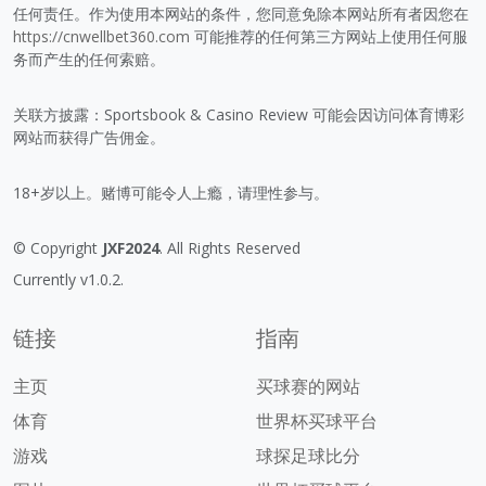
任何责任。作为使用本网站的条件，您同意免除本网站所有者因您在
https://cnwellbet360.com
可能推荐的任何第三方网站上使用任何服
务而产生的任何索赔。
关联方披露：Sportsbook & Casino Review 可能会因访问体育博彩
网站而获得广告佣金。
18+岁以上。赌博可能令人上瘾，请理性参与。
© Copyright
JXF2024
. All Rights Reserved
Currently v1.0.2.
链接
指南
主页
买球赛的网站
体育
世界杯买球平台
游戏
球探足球比分