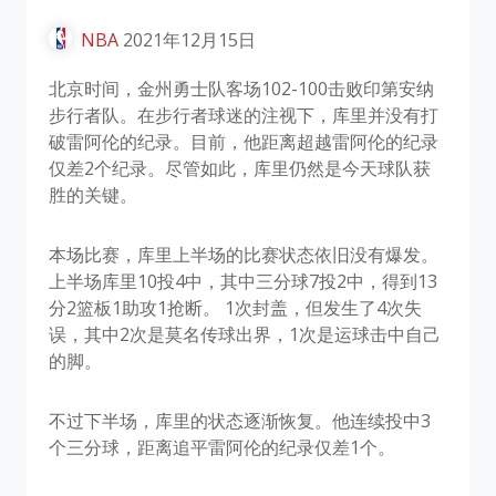
NBA
2021年12月15日
北京时间，金州勇士队客场102-100击败印第安纳
步行者队。在步行者球迷的注视下，库里并没有打
破雷阿伦的纪录。目前，他距离超越雷阿伦的纪录
仅差2个纪录。尽管如此，库里仍然是今天球队获
胜的关键。
本场比赛，库里上半场的比赛状态依旧没有爆发。
上半场库里10投4中，其中三分球7投2中，得到13
分2篮板1助攻1抢断。 1次封盖，但发生了4次失
误，其中2次是莫名传球出界，1次是运球击中自己
的脚。
不过下半场，库里的状态逐渐恢复。他连续投中3
个三分球，距离追平雷阿伦的纪录仅差1个。