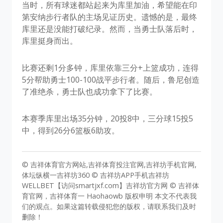
当时，所有球迷都站起来为库里加油，希望能在印
第安纳步行者队的主场见证历史。遗憾的是，最终
库里还是没能打破纪录。然而，当勇士队落后时，
库里挺身而出。
比赛还剩1分多钟，库里依靠三分+上篮成功，连得
5分帮助勇士100-100战平步行者。随后，鲁尼创造
了准绝杀，勇士队也成功拿下了比赛。
本赛季库里出场35分钟，20投8中，三分球15投5
中，得到26分6篮板6助攻。
© 吉祥体育官方网站,吉祥体育投注官网,吉祥坊手机官网,
体坛纵横一吉祥坊360 © 吉祥坊APP手机吉祥坊
WELLBET【访问smartjxf.com】吉祥坊官方网 © 吉祥体
育官网，吉祥体育一 Haohaowb 版权申明 本文不代表我
们的观点。如果这篇转载侵犯您的版权，请联系我们及时
删除！