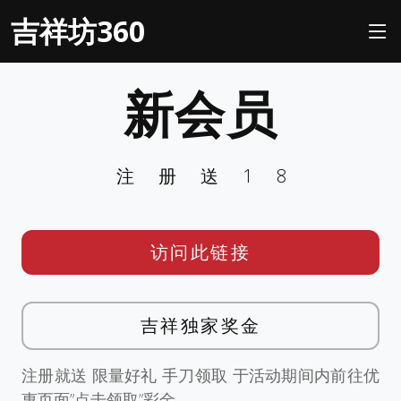
吉祥坊360
新会员
注册送18
访问此链接
吉祥独家奖金
注册就送 限量好礼 手刀领取 于活动期间内前往优
惠页面”点击领取”彩金。