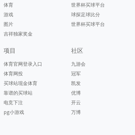
体育
世界杯买球平台
游戏
球探足球比分
图片
世界杯买球平台
吉祥独家奖金
项目
社区
体育官网登录入口
九游会
体育网投
冠军
买球站现金体育
凯发
靠谱的买球站
优博
电竞下注
开云
pg小游戏
万博