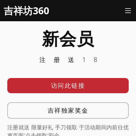
吉祥坊360
新会员
注册送18
访问此链接
吉祥独家奖金
注册就送 限量好礼 手刀领取 于活动期间内前往优
惠页面”点击领取”彩金。