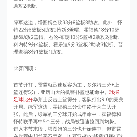
助攻2抢断。
绿军这边，塔图姆空砍33分8篮板8助攻。此外，怀
特22分8篮板5助攻2抢断3盖帽、霍福德18分10篮
板6助攻2盖帽、杰伦-布朗10分5篮板2助攻2抢断、
科内特9分4篮板、霍乐迪9分3篮板2助攻3抢断、普
理查德8分1篮板1助攻。
比赛回顾：
首节开打，雷霆就迅速反客为主，多尔特三分+上
篮连得5分，亚历山大的机警补篮也能命中。
球探
足球比分
华莱士反击上篮得分，客队打出9-0的完美
开局。绿军这边，霍福德三分命中终于为主队开
张。此后，绿军的三分球开始成串命中，霍福德和
怀特联手再中5个三分，战局被迅速拉回到均势。
进入本节末段，塔图姆的三分也开始连中。但雷霆
在对轰中却丝毫不示弱，以赛亚-乔外线造犯规罚球