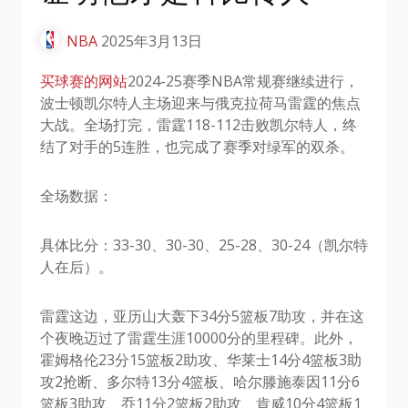
NBA
2025年3月13日
买球赛的网站
2024-25赛季NBA常规赛继续进行，
波士顿凯尔特人主场迎来与俄克拉荷马雷霆的焦点
大战。全场打完，雷霆118-112击败凯尔特人，终
结了对手的5连胜，也完成了赛季对绿军的双杀。
全场数据：
具体比分：33-30、30-30、25-28、30-24（凯尔特
人在后）。
雷霆这边，亚历山大轰下34分5篮板7助攻，并在这
个夜晚迈过了雷霆生涯10000分的里程碑。此外，
霍姆格伦23分15篮板2助攻、华莱士14分4篮板3助
攻2抢断、多尔特13分4篮板、哈尔滕施泰因11分6
篮板3助攻、乔11分2篮板2助攻、肯威10分4篮板1