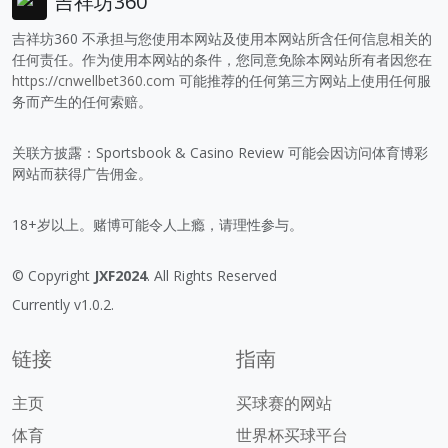
吉祥坊360
吉祥坊360 不承担与您使用本网站及使用本网站所含任何信息相关的
任何责任。作为使用本网站的条件，您同意免除本网站所有者因您在
https://cnwellbet360.com
可能推荐的任何第三方网站上使用任何服
务而产生的任何索赔。
关联方披露：Sportsbook & Casino Review 可能会因访问体育博彩
网站而获得广告佣金。
18+岁以上。赌博可能令人上瘾，请理性参与。
© Copyright
JXF2024
. All Rights Reserved
Currently v1.0.2.
链接
指南
主页
买球赛的网站
体育
世界杯买球平台