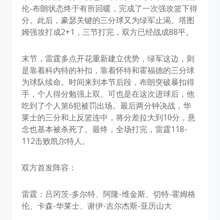
伦-布朗状态终于有所回暖，完成了一次强攻篮下得
分。此后，豪瑟关键的三分球又为绿军止渴。塔图
姆强攻打成2+1，三节打完，双方已经战成88平。
末节，雷霆多点开花重新建立优势，绿军这边，则
是靠着科内特的补扣，靠着怀特和霍福德的三分球
为球队续命。时间来到本节后段，布朗突破暴扣得
手，个人得分勉强上双。可也是在这次进球后，他
吃到了个人第6犯被罚出场。最后两分钟决战，华
莱士的三分和上反篮连中，将分差拉大到10分，悬
念也基本被杀死了。最终，全场打完，雷霆118-
112击败凯尔特人。
双方首发阵容：
雷霆：吕冈茨-多尔特、阿隆-维金斯、切特-霍姆格
伦、卡森-华莱士、谢伊-吉尔杰斯-亚历山大