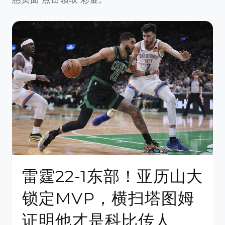
雷霆22-1东部！亚历山大
锁定MVP，横扫塔图姆
证明他才是科比传人