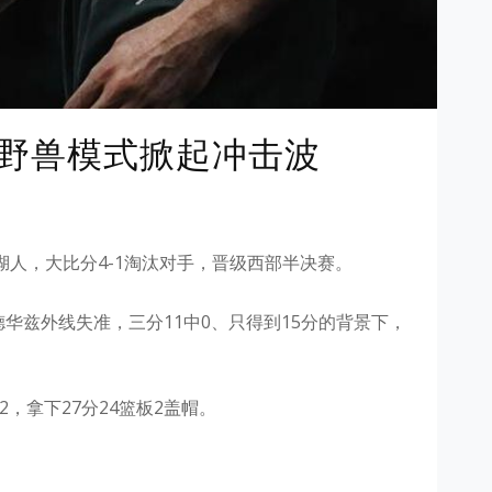
野兽模式掀起冲击波
战胜湖人，大比分4-1淘汰对手，晋级西部半决赛。
华兹外线失准，三分11中0、只得到15分的背景下，
2，拿下27分24篮板2盖帽。