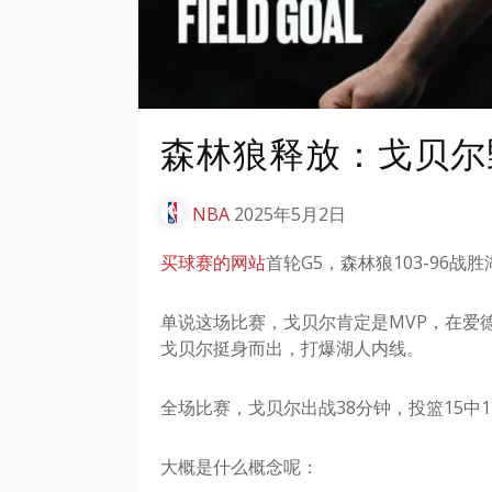
森林狼释放：戈贝尔
NBA
2025年5月2日
买球赛的网站
首轮G5，森林狼103-96
单说这场比赛，戈贝尔肯定是MVP，在爱德
戈贝尔挺身而出，打爆湖人内线。
全场比赛，戈贝尔出战38分钟，投篮15中1
大概是什么概念呢：