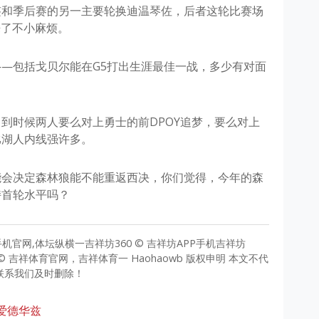
签和季后赛的另一主要轮换迪温琴佐，后者这轮比赛场
带来了不小麻烦。
—包括戈贝尔能在G5打出生涯最佳一战，多少有对面
到时候两人要么对上勇士的前DPOY追梦，要么对上
比湖人内线强许多。
能会决定森林狼能不能重返西决，你们觉得，今年的森
持首轮水平吗？
机官网,体坛纵横一吉祥坊360 © 吉祥坊APP手机吉祥坊
网 © 吉祥体育官网，吉祥体育一 Haohaowb 版权申明 本文不代
联系我们及时删除！
爱德华兹