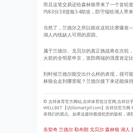
而且这笔交易还给森林狼带来了一个首轮
均8.0分3.8篮板3.4助攻，防守端给湖人
当然了，兰德尔之所以能在这轮比赛爆发—
湖人内线缺人可用的原因。
属于兰德尔、戈贝尔的真正挑战将在次轮，
火箭的全明星申京，攻防两端的强度肯定
到时候兰德尔能交出什么样的表现，很可
林狼会走到哪里呢？兰德尔接下来还能保
© 吉祥体育官方网站,吉祥体育投注官网,吉祥坊手
WELLBET【访问smartjxf.com】吉祥坊官方
表我们的观点。如果这篇转载侵犯您的版权，请
东契奇
兰德尔
勒布朗
戈贝尔
森林狼
湖人