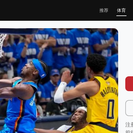
推荐
体育
注
前