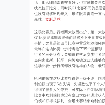
话，那么哪怕雷霆被看好，但雷霆想要再
状态拉开比分，同时跟G1比赛不同的是雷
也没有能够出现奇兵，最终眼看雷霆一直
赢球。
竞彩足球
这场比赛后步行者两大败因出炉，第一大
G1比赛完成翻盘跟他们能够抢下更多篮板
事情，尤其是第四节比赛中雷霆能够频频
最终在这场比赛中步行者抢下35个篮板球
行者的三分状态，要知道在季后赛步行者
当内史密斯、托平、内姆哈德这些人能够
这场比赛中步行者却没有这样的人物，最终
哈利伯顿在这场比赛打得并不好不说，同
利伯顿出现了5次失误，失误数也平了个人
得到了很多人的夸赞，可实际上在G1比赛
比赛中哈利伯顿也没有拿出太好的进攻状
伯顿却打得很挣扎，全场比赛结束哈利伯顿1