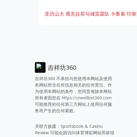
亚历山大
俄克拉荷马城雷霆队
卡鲁索
印第
吉祥坊360
吉祥坊360 不承担与您使用本网站及使用
本网站所含任何信息相关的任何责任。作
为使用本网站的条件，您同意免除本网站
所有者因您在
https://cnwellbet360.com
可能推荐的任何第三方网站上使用任何服
务而产生的任何索赔。
关联方披露：Sportsbook & Casino
Review 可能会因访问体育博彩网站而获得