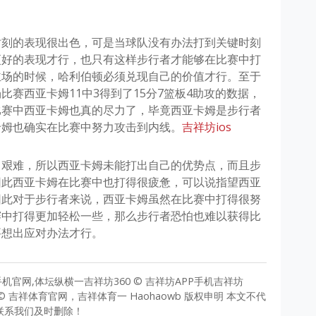
时刻的表现很出色，可是当球队没有办法打到关键时刻
更好的表现才行，也只有这样步行者才能够在比赛中打
主场的时候，哈利伯顿必须兑现自己的价值才行。至于
赛西亚卡姆11中3得到了15分7篮板4助攻的数据，
比赛中西亚卡姆也真的尽力了，毕竟西亚卡姆是步行者
卡姆也确实在比赛中努力攻击到内线。
吉祥坊ios
常艰难，所以西亚卡姆未能打出自己的优势点，而且步
因此西亚卡姆在比赛中也打得很疲惫，可以说指望西亚
因此对于步行者来说，西亚卡姆虽然在比赛中打得很努
赛中打得更加轻松一些，那么步行者恐怕也难以获得比
要想出应对办法才行。
机官网,体坛纵横一吉祥坊360 © 吉祥坊APP手机吉祥坊
网 © 吉祥体育官网，吉祥体育一 Haohaowb 版权申明 本文不代
联系我们及时删除！