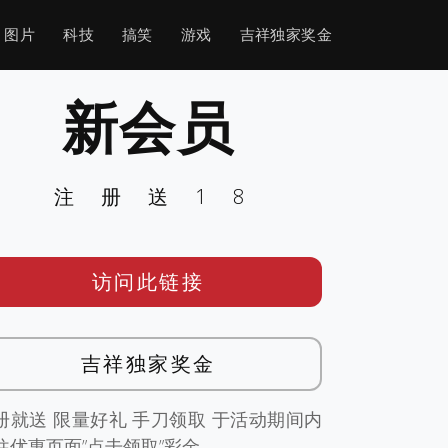
图片
科技
搞笑
游戏
吉祥独家奖金
新会员
注册送18
访问此链接
吉祥独家奖金
册就送 限量好礼 手刀领取 于活动期间内
往优惠页面”点击领取”彩金。