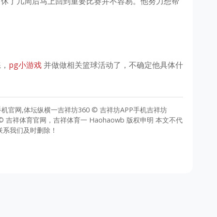
。休了几周后马上回到重要比赛并不容易。他努力想帮
练，
pg小游戏
并做做相关篮球活动了，不确定他具体什
机官网,体坛纵横一吉祥坊360 © 吉祥坊APP手机吉祥坊
网 © 吉祥体育官网，吉祥体育一 Haohaowb 版权申明 本文不代
联系我们及时删除！