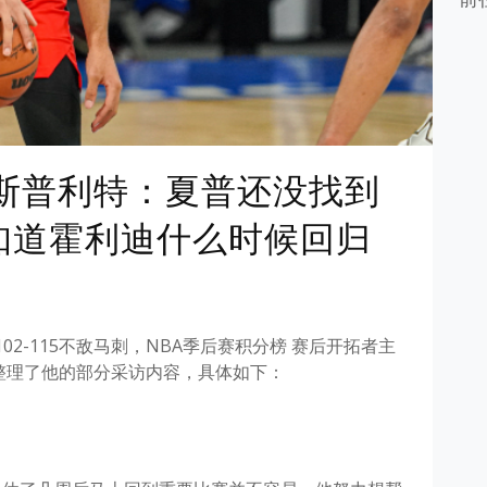
-斯普利特：夏普还没找到
不知道霍利迪什么时候回归
02-115不敌马刺，NBA季后赛积分榜 赛后开拓者主
整理了他的部分采访内容，具体如下：