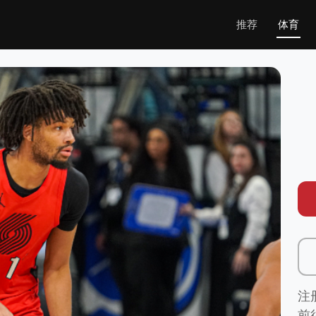
推荐
体育
注
前