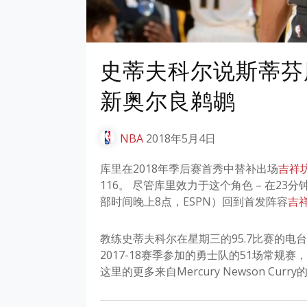
史蒂夫科尔说斯蒂芬
新奥尔良鹈鹕
NBA
2018年5月4日
库里在2018年季后赛首秀中替补出场
吉祥
116。 尽管库里效力于这个角色 – 在23
部时间晚上8点，ESPN）回到首发阵容
吉
教练史蒂夫科尔在星期三的95.7比赛的电
2017-18赛季参加的勇士队的51场常规赛，
这里的更多来自Mercury Newson Curry