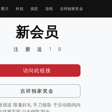
图片
科技
搞笑
游戏
吉祥独家奖金
新会员
注册送18
访问此链接
吉祥独家奖金
册就送 限量好礼 手刀领取 于活动期间内
往优惠页面”点击领取”彩金。