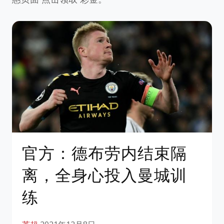
官方：德布劳内结束隔
离，全身心投入曼城训
练