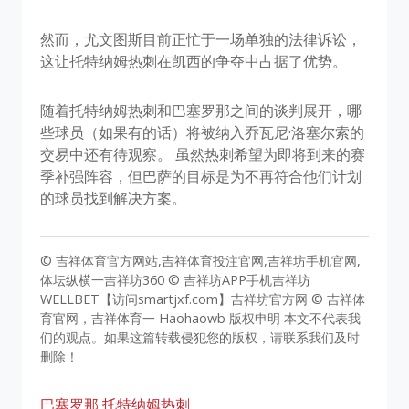
然而，尤文图斯目前正忙于一场单独的法律诉讼，
这让托特纳姆热刺在凯西的争夺中占据了优势。
随着托特纳姆热刺和巴塞罗那之间的谈判展开，哪
些球员（如果有的话）将被纳入乔瓦尼·洛塞尔索的
交易中还有待观察。 虽然热刺希望为即将到来的赛
季补强阵容，但巴萨的目标是为不再符合他们计划
的球员找到解决方案。
© 吉祥体育官方网站,吉祥体育投注官网,吉祥坊手机官网,
体坛纵横一吉祥坊360 © 吉祥坊APP手机吉祥坊
WELLBET【访问smartjxf.com】吉祥坊官方网 © 吉祥体
育官网，吉祥体育一 Haohaowb 版权申明 本文不代表我
们的观点。如果这篇转载侵犯您的版权，请联系我们及时
删除！
巴塞罗那
托特纳姆热刺