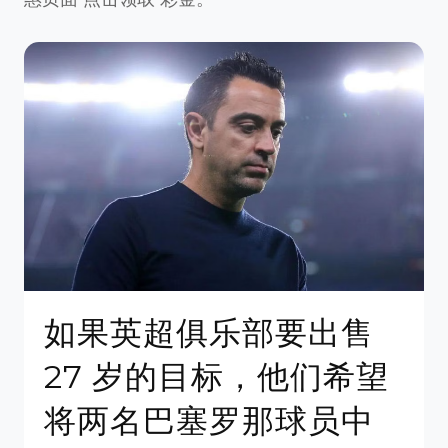
如果英超俱乐部要出售
27 岁的目标，他们希望
将两名巴塞罗那球员中