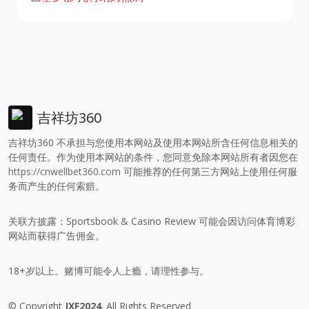
吉祥坊360
吉祥坊360 不承担与您使用本网站及使用本网站所含任何信息相关的
任何责任。作为使用本网站的条件，您同意免除本网站所有者因您在
https://cnwellbet360.com
可能推荐的任何第三方网站上使用任何服
务而产生的任何索赔。
关联方披露：Sportsbook & Casino Review 可能会因访问体育博彩
网站而获得广告佣金。
18+岁以上。赌博可能令人上瘾，请理性参与。
© Copyright
JXF2024
. All Rights Reserved