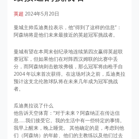
英超
2024年5月20日
曼城主帅瓜迪奥拉表示，他“得到了这样的信息”：
阿森纳将是他们未来最接近的英超冠军挑战者。
曼城有望在本周末创纪录地连续第四次赢得英超联
赛冠军，但如果他们在对阵西汉姆联的比赛中丢
分，而阿森纳则击败埃弗顿，那么冠军将由枪手自
2004 年以来首次获得。在这场对决之前，瓜迪奥拉
预计这支北伦敦球队将在未来几年成为冠军挑战
者。
瓜迪奥拉说了什么
他告诉天空体育：“对于未来？阿森纳正在传达信
息……我们接受它。我的生活中有一些特定的事情。
我早上醒来，晚上睡觉。 其他确定的是，考虑到他
们（阿森纳）的年龄、他们的主教练以及他们过去