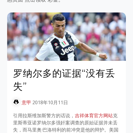
罗纳尔多的证据“没有丢
失”
意甲
2018年10月11日
引用拉斯维加斯警方的话说，
吉祥体育官方网站
克
里斯蒂亚诺罗纳尔多强奸案调查的原始证据并未丢
失，而马里奥·巴洛特利的前冲突是他的辩护。美国