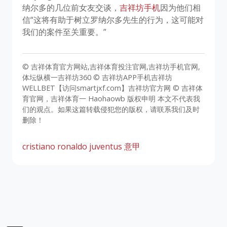
纳尔多的几位前女友交谈，
吉祥坊手机
因为他们相
信“这将有助于树立罗纳尔多先生的行为，这可能对
我们的案件至关重要。”
© 吉祥体育官方网站,吉祥体育投注官网,吉祥坊手机官网,
体坛纵横一吉祥坊360 © 吉祥坊APP手机吉祥坊
WELLBET【访问smartjxf.com】吉祥坊官方网 © 吉祥体
育官网，吉祥体育一 Haohaowb 版权申明 本文不代表我
们的观点。如果这篇转载侵犯您的版权，请联系我们及时
删除！
cristiano ronaldo
juventus
意甲