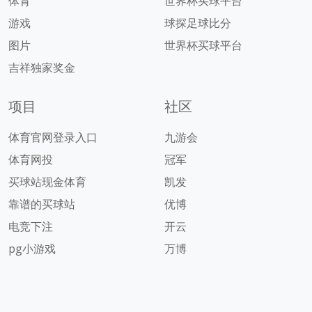
体育
世界杯买球平台
游戏
球探足球比分
图片
世界杯买球平台
吉祥独家奖金
项目
社区
体育官网登录入口
九游会
体育网投
冠军
买球站现金体育
凯发
靠谱的买球站
优博
电竞下注
开云
pg小游戏
万博