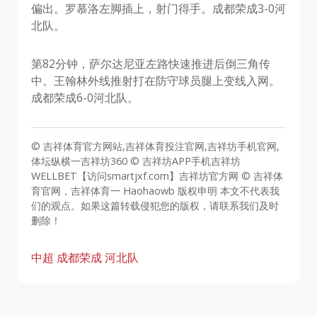
偏出。罗慕洛左脚插上，射门得手。成都荣成3-0河
北队。
第82分钟，萨尔达尼亚左路快速推进后倒三角传
中。王翰林外线推射打在防守球员腿上变线入网。
成都荣成6-0河北队。
© 吉祥体育官方网站,吉祥体育投注官网,吉祥坊手机官网,
体坛纵横一吉祥坊360 © 吉祥坊APP手机吉祥坊
WELLBET【访问smartjxf.com】吉祥坊官方网 © 吉祥体
育官网，吉祥体育一 Haohaowb 版权申明 本文不代表我
们的观点。如果这篇转载侵犯您的版权，请联系我们及时
删除！
中超
成都荣成
河北队