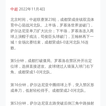
中超
2022年11月4日
北京时间，中超联赛第23轮，成都荣成坐镇双流体
育中心迎战河北队。上半场，罗慕洛世界波破门，
萨尔达尼亚单刀扩大比分；下半场，罗慕洛连入两
球上演帽子戏法，苟俊臣头球破门，王翰林再下一
城！全场比赛结束，成都荣成6-0送河北队16连
败。
第5分钟，成都打破僵局。罗慕洛在禁区外开出定
位球，选择直接进攻。皮球绕过人墙落入球门右下
角。成都荣成1-0河北队。
第16分钟，萨尔达尼亚中圈得球上手，突入禁区形
成单刀，低射轻松得手。成都荣成2-0河北队。
第53分钟，萨尔达尼亚左路突破后倒三角中路抽射