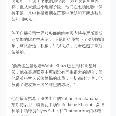
突尼斯 – 经历了不败的排位赛 – 第五次参加世界
杯，但从未超过小组赛阶段。他们在七场比赛中保
持不败，其中包括近期友谊赛中伊朗和哥斯达黎加
队的1胜0负。
英国广播公司世界服务部的约翰贝内特在尼斯哥斯
达黎加的比赛中表示：“突尼斯给我留下了深刻的印
象，球队舒适，积极，组织良好，完全超越了哥斯
达黎加。
“前桑德兰进攻者Wahbi Khazri是进球和明星球
员，他在英超联赛中可能没有产生很大的影响，但
他是英格兰人必须警惕的球员，一切都经过他，他
获得了进攻第三名的牌照的球场。“
他们最近招募了法国出生的Yohan Benalouane，
莱斯特后卫，特鲁瓦中场Seifeddine Khaoui，蒙彼
利埃中场球员Ellyes Skhiri和Chateauroux门将穆