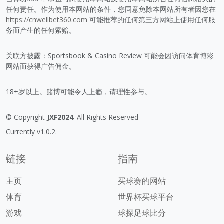
任何责任。作为使用本网站的条件，您同意免除本网站所有者因您在
https://cnwellbet360.com
可能推荐的任何第三方网站上使用任何服
务而产生的任何索赔。
关联方披露：Sportsbook & Casino Review 可能会因访问体育博彩
网站而获得广告佣金。
18+岁以上。赌博可能令人上瘾，请理性参与。
© Copyright
JXF2024
. All Rights Reserved
Currently v1.0.2.
链接
指南
主页
买球赛的网站
体育
世界杯买球平台
游戏
球探足球比分