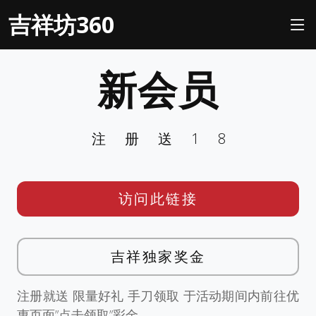
吉祥坊360
新会员
注册送18
访问此链接
吉祥独家奖金
注册就送 限量好礼 手刀领取 于活动期间内前往优
惠页面”点击领取”彩金。