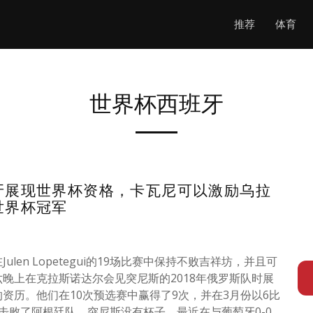
推荐
体育
世界杯西班牙
牙展现世界杯资格，卡瓦尼可以激励乌拉
世界杯冠军
Julen Lopetegui的19场比赛中保持不败吉祥坊，并且可
六晚上在克拉斯诺达尔会见突尼斯的2018年俄罗斯队时展
资历。他们在10次预选赛中赢得了9次，并在3月份以6比
击败了阿根廷队。突尼斯没有杯子，最近在与葡萄牙0-0