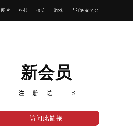
图片
科技
搞笑
游戏
吉祥独家奖金
新会员
注册送18
访问此链接