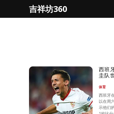
吉祥坊360
西班
圭队
体育
西班牙在
以在周
示他们的
1的比分