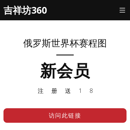
吉祥坊360
俄罗斯世界杯赛程图
新会员
注册送18
访问此链接