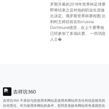
罗斯开幕的2018年世界杯足球赛
即将结束之后对他的职业生涯做
出决定。俄罗斯世界杯赛程图 比
利时主帅目前在Borussia
Dortmund借贷，在上个赛季他
已经参加了多场比赛。 一些消息
人士�
吉祥坊360
吉祥坊360 不承担与您使用本网站及使用本网站所含任何信息相关的
任何责任。作为使用本网站的条件，您同意免除本网站所有者因您在