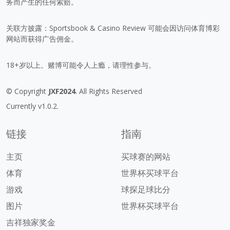
务而产生的任何索赔。
关联方披露：Sportsbook & Casino Review 可能会因访问体育博彩
网站而获得广告佣金。
18+岁以上。赌博可能令人上瘾，请理性参与。
© Copyright
JXF2024
. All Rights Reserved
Currently v1.0.2.
链接
指南
主页
买球赛的网站
体育
世界杯买球平台
游戏
球探足球比分
图片
世界杯买球平台
吉祥独家奖金