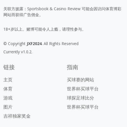
关联方披露：Sportsbook & Casino Review 可能会因访问体育博彩
网站而获得广告佣金。
18+岁以上。赌博可能令人上瘾，请理性参与。
© Copyright
JXF2024
. All Rights Reserved
Currently v1.0.2.
链接
指南
主页
买球赛的网站
体育
世界杯买球平台
游戏
球探足球比分
图片
世界杯买球平台
吉祥独家奖金