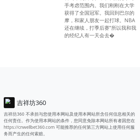
手考虑范围内。我们刚刚在大学
获得了全国冠军。我回到巴尔的
摩，和家人朋友一起打球。NBA
还在继续，打季后赛“所以我和我
的经纪人有一天会去�
吉祥坊360
吉祥坊360 不承担与您使用本网站及使用本网站所含任何信息相关的
任何责任。作为使用本网站的条件，您同意免除本网站所有者因您在
https://cnwellbet360.com
可能推荐的任何第三方网站上使用任何服
务而产生的任何索赔。