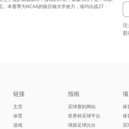
卫。本赛季为NCAA的杨百翰大学效力，场均出战27
注
前
链接
指南
项
主页
买球赛的网站
体
体育
世界杯买球平台
体
游戏
球探足球比分
买