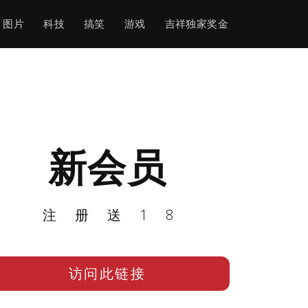
图片
科技
搞笑
游戏
吉祥独家奖金
新会员
注册送18
访问此链接