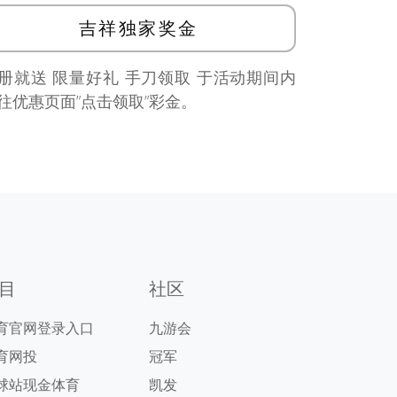
吉祥独家奖金
册就送 限量好礼 手刀领取 于活动期间内
往优惠页面”点击领取”彩金。
目
社区
育官网登录入口
九游会
育网投
冠军
球站现金体育
凯发