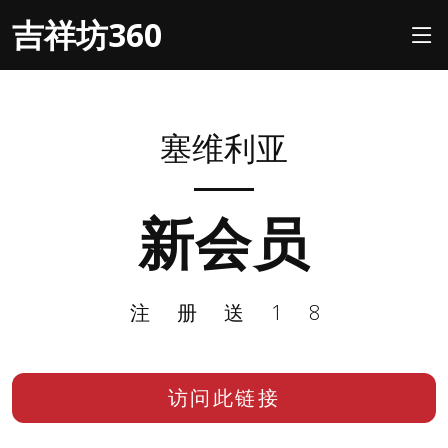
吉祥坊360
塞维利亚
新会员
注册送18
访问此链接