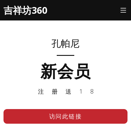
吉祥坊360
孔帕尼
新会员
注册送18
访问此链接