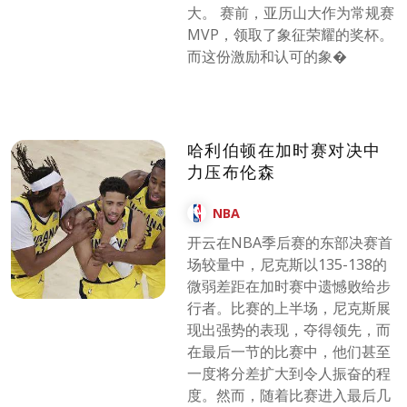
大。 赛前，亚历山大作为常规赛
MVP，领取了象征荣耀的奖杯。
而这份激励和认可的象�
哈利伯顿在加时赛对决中
力压布伦森
NBA
开云在NBA季后赛的东部决赛首
场较量中，尼克斯以135-138的
微弱差距在加时赛中遗憾败给步
行者。比赛的上半场，尼克斯展
现出强势的表现，夺得领先，而
在最后一节的比赛中，他们甚至
一度将分差扩大到令人振奋的程
度。然而，随着比赛进入最后几