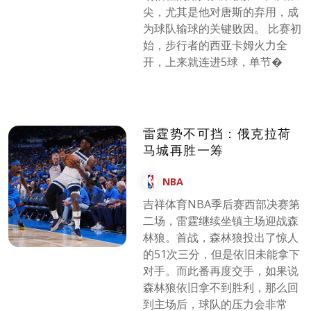
尖，尤其是他对唐斯的弃用，成
为球队输球的关键败因。 比赛初
始，步行者的西亚卡姆火力全
开，上来就连进5球，单节�
雷霆势不可挡：俄克拉荷
马城再胜一筹
NBA
吉祥体育NBA季后赛西部决赛第
二场，雷霆继续坐镇主场迎战森
林狼。首战，森林狼投出了惊人
的51次三分，但是依旧未能拿下
对手。而此番再度交手，如果说
森林狼依旧拿不到胜利，那么回
到主场后，球队的压力会非常