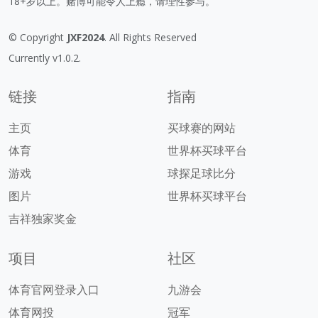
18+岁以上。赌博可能令人上瘾，请理性参与。
© Copyright
JXF2024
. All Rights Reserved
Currently v1.0.2.
链接
指南
主页
买球赛的网站
体育
世界杯买球平台
游戏
球探足球比分
图片
世界杯买球平台
吉祥独家奖金
项目
社区
体育官网登录入口
九游会
体育网投
冠军