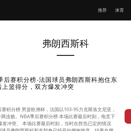
推荐
体育
弗朗西斯科
A季后赛积分榜-法国球员弗朗西斯科抱住东
后上篮得分，双方爆发冲突
后赛积分榜 男篮欧洲杯，法国以103-95力克斯洛文尼亚，
手两连败。NBA季后赛积分榜 本场比赛最后时刻，电竞下
方爆发冲突。 本场比赛最后时刻，当时在胜负已定的情况
国球员弗朗西斯科和东契奇已经开始拥抱致意，结果在拥