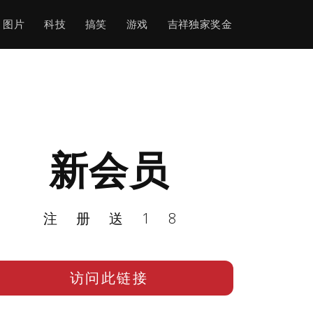
图片
科技
搞笑
游戏
吉祥独家奖金
新会员
注册送18
访问此链接