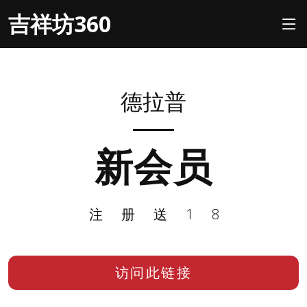
吉祥坊360
德拉普
新会员
注册送18
访问此链接