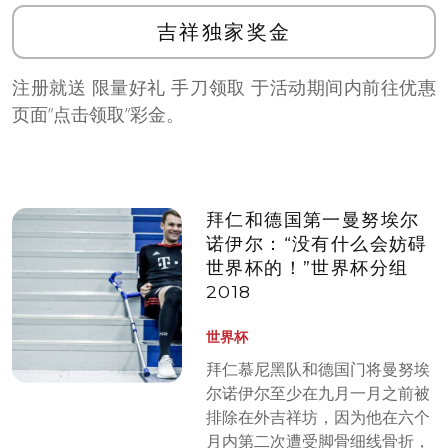
吉祥独家奖金
注册就送 限量好礼 手刀领取 于活动期间内前往优惠
页面”点击领取”彩金。
拜仁和德国第一曼努埃尔
诺伊尔：“没有什么会妨碍
世界杯的！”世界杯分组
2018
世界杯
拜仁慕尼黑队和德国门将曼努埃
尔诺伊尔至少在九月一月之前被
排除在外吉祥坊，因为他在六个
月内第二次遭受脚骨细线骨折，