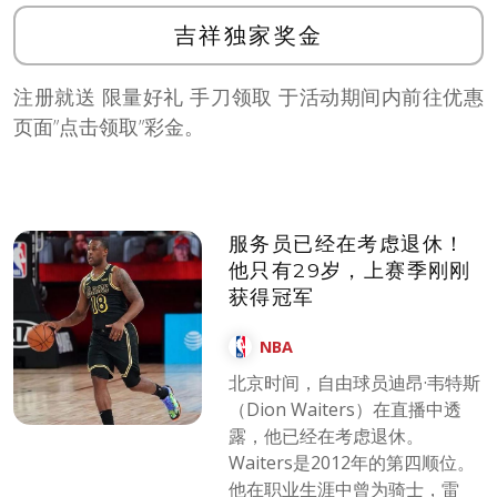
吉祥独家奖金
注册就送 限量好礼 手刀领取 于活动期间内前往优惠
页面”点击领取”彩金。
服务员已经在考虑退休！
他只有29岁，上赛季刚刚
获得冠军
NBA
北京时间，自由球员迪昂·韦特斯
（Dion Waiters）在直播中透
露，他已经在考虑退休。
Waiters是2012年的第四顺位。
他在职业生涯中曾为骑士，雷