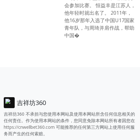
会参加比赛。 恒益丰是江苏人，
他年轻时就出名了。 2011年，
他16岁那年入选了中国U17国家
青年队，与周琦并肩作战，帮助
中国�
吉祥坊360
吉祥坊360 不承担与您使用本网站及使用本网站所含任何信息相关的
任何责任。作为使用本网站的条件，您同意免除本网站所有者因您在
https://cnwellbet360.com
可能推荐的任何第三方网站上使用任何服
务而产生的任何索赔。