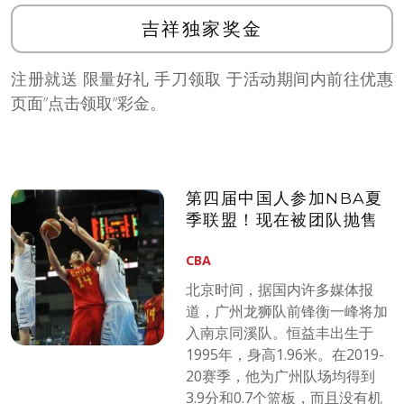
吉祥独家奖金
注册就送 限量好礼 手刀领取 于活动期间内前往优惠
页面”点击领取”彩金。
第四届中国人参加NBA夏
季联盟！现在被团队抛售
CBA
北京时间，据国内许多媒体报
道，广州龙狮队前锋衡一峰将加
入南京同溪队。恒益丰出生于
1995年，身高1.96米。在2019-
20赛季，他为广州队场均得到
3.9分和0.7个篮板，而且没有机