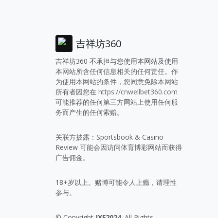
吉祥坊360
吉祥坊360 不承担与您使用本网站及使用
本网站所含任何信息相关的任何责任。作
为使用本网站的条件，您同意免除本网站
所有者因您在
https://cnwellbet360.com
可能推荐的任何第三方网站上使用任何服
务而产生的任何索赔。
关联方披露：Sportsbook & Casino
Review 可能会因访问体育博彩网站而获得
广告佣金。
18+岁以上。赌博可能令人上瘾，请理性
参与。
© Copyright
JXF2024
. All Rights