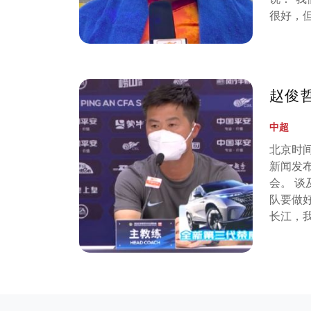
很好，
赵俊
中超
北京时间
新闻发
会。 
队要做
长江，