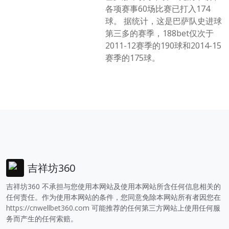
各项赛事60场比赛已打入174
球。 据统计，这是巴萨队史进球
第三多的赛季，188bet仅次于
2011-12赛季的190球和2014-15
赛季的175球。
吉祥坊360
吉祥坊360 不承担与您使用本网站及使用本网站所含任何信息相关的
任何责任。作为使用本网站的条件，您同意免除本网站所有者因您在
https://cnwellbet360.com
可能推荐的任何第三方网站上使用任何服
务而产生的任何索赔。