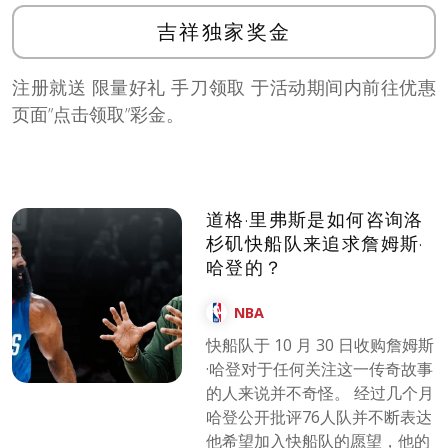
吉祥独家奖金
注册就送 限量好礼 手刀领取 于活动期间内前往优惠
页面”点击领取”彩金。
道格·里弗斯是如何咨询洛
杉矶快船队来追求詹姆斯·
哈登的？
NBA
快船队于 10 月 30 日收购詹姆斯
·哈登对于任何关注这一传奇故事
的人来说并不奇怪。 经过几个月
哈登公开批评76人队并不断表达
他希望加入快船队的愿望，他的