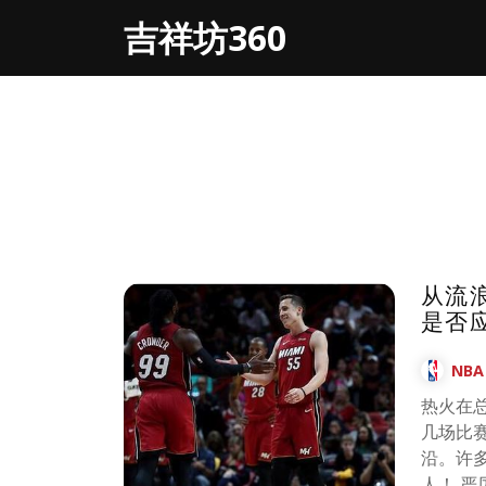
吉祥坊360
从流
是否
NBA
热火在
几场比
沿。许
人！ 