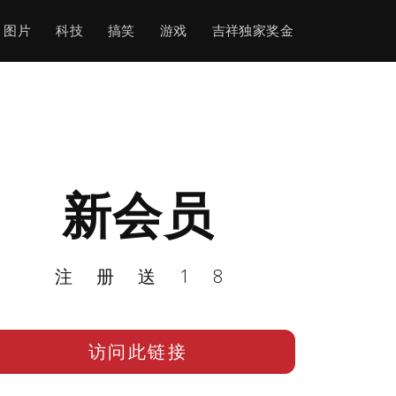
图片
科技
搞笑
游戏
吉祥独家奖金
新会员
注册送18
访问此链接