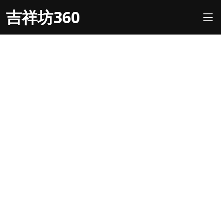
吉祥坊360
申菁
新会员
注册送18