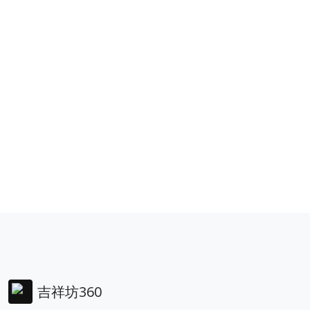
总冠军
NBA
NBA总决赛投注指南 火箭中锋申
京接受《苏格拉底杂志》的专
访，NBA总决赛投注指南 谈到了
自己和火箭的相关话题，球探足
球比分 具体如下—— 关于休赛
期重点提升的方面 如你所知，这
个赛季我的手感有所下滑。我在
这方面下了很大功夫，包括投篮
和终结能力。当然，还有体能。
上赛季，体能对我的�
吉祥坊360