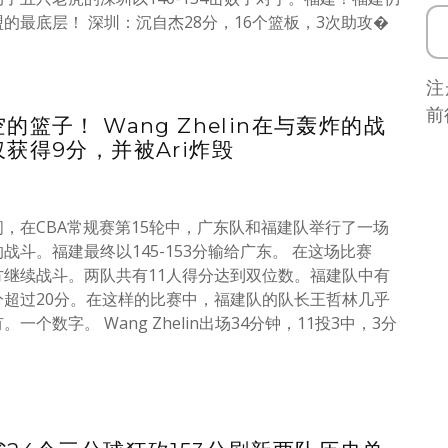
的最底层！ 深圳：沉自杰28分，16个篮板，3次助攻�
注
前
的篮子！ Wang Zhelin在与轰炸的战
获得9分，并被Ari炸毁
，在CBA常规赛第15轮中，广东队和福建队举行了一场
战斗。福建最终以145-153分输给广东。 在这场比赛
方继续战斗。两队共有11人得分达到双位数。福建队中有
分超过20分。在这样的比赛中，福建队的队长王哲林几乎
。一个数字。 Wang Zhelin出场34分钟，11投3中，3分