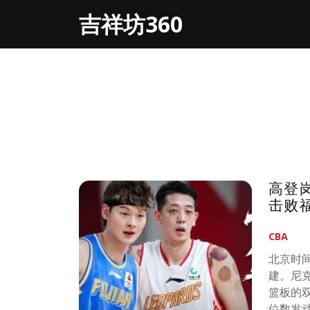
吉祥坊360
高登岗
击败
CBA
北京时间
建。尼克
篮板的
位数发动