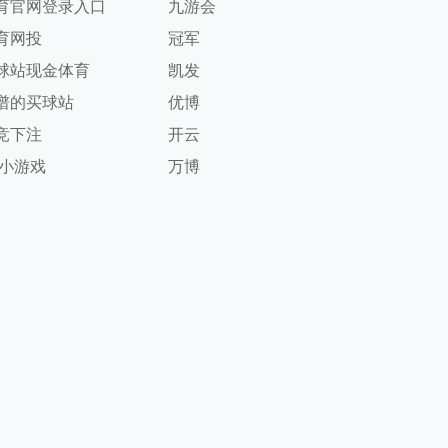
育官网登录入口
九游会
育网投
冠军
球站现金体育
凯发
谱的买球站
优博
竞下注
开云
g小游戏
万博