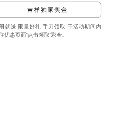
吉祥独家奖金
册就送 限量好礼 手刀领取 于活动期间内
往优惠页面”点击领取”彩金。