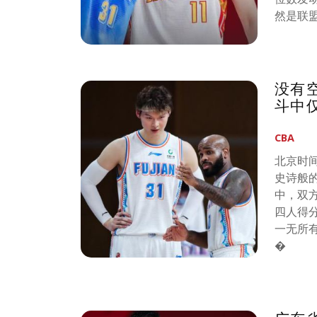
然是联盟
没有空
斗中仅
CBA
北京时间
史诗般的
中，双
四人得
一无所有
�