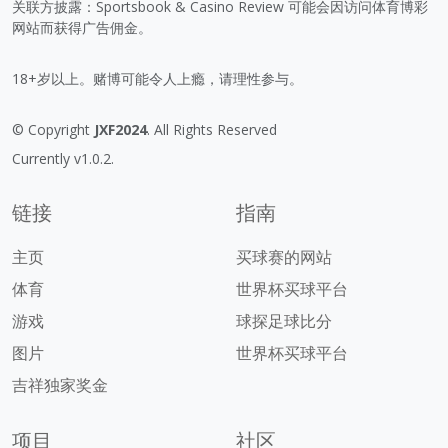
关联方披露：Sportsbook & Casino Review 可能会因访问体育博彩
网站而获得广告佣金。
18+岁以上。赌博可能令人上瘾，请理性参与。
© Copyright
JXF2024
. All Rights Reserved
Currently v1.0.2.
链接
指南
主页
买球赛的网站
体育
世界杯买球平台
游戏
球探足球比分
图片
世界杯买球平台
吉祥独家奖金
项目
社区