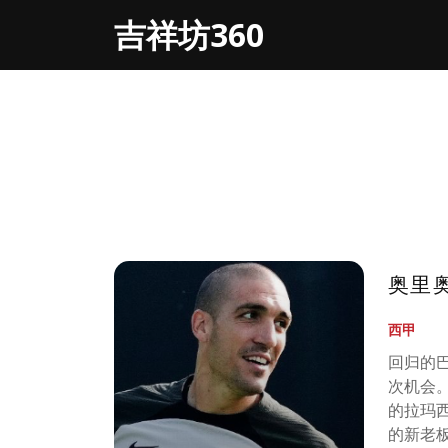
吉祥坊360
奥里
西甲
回归的
次机会
的拉玛西
的新老