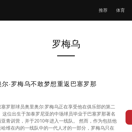
推荐
体育
罗梅乌
奥尔·罗梅乌不敢梦想重返巴塞罗那
巴塞罗那球员奥里奥尔·罗梅乌正在享受他在俱乐部的第二
。 这位出生于加泰罗尼亚的中场球员毕业于巴塞罗那著名
亚青训营，并于2010年进入一线队。 然而，作为包括他
板哈维在内的一线队中的一代人才的一部分，罗梅乌只在