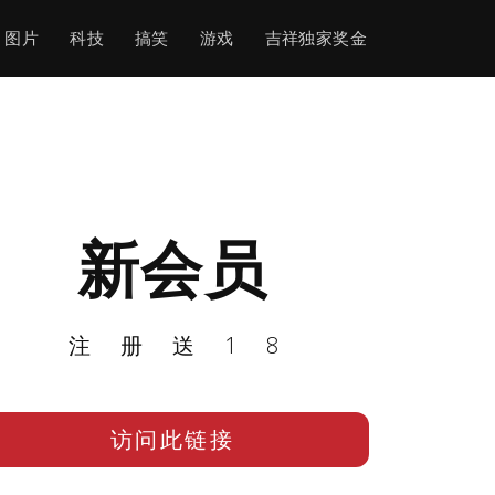
图片
科技
搞笑
游戏
吉祥独家奖金
新会员
注册送18
访问此链接