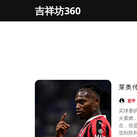
吉祥坊360
莱奥
意甲
买球赛
火重燃
击，但
尝到胜利