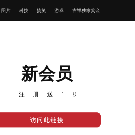
图片
科技
搞笑
游戏
吉祥独家奖金
新会员
注册送18
访问此链接