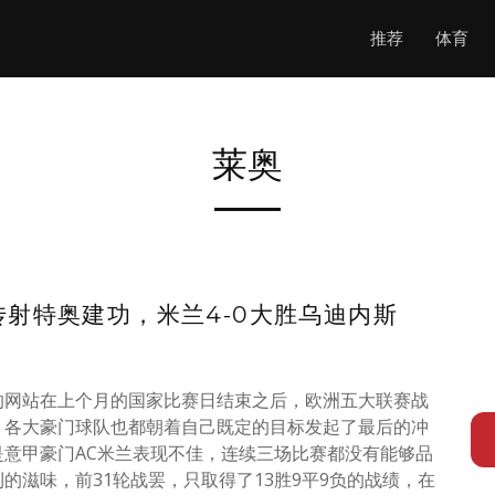
推荐
体育
莱奥
传射特奥建功，米兰4-0大胜乌迪内斯
的网站在上个月的国家比赛日结束之后，欧洲五大联赛战
，各大豪门球队也都朝着自己既定的目标发起了最后的冲
是意甲豪门AC米兰表现不佳，连续三场比赛都没有能够品
的滋味，前31轮战罢，只取得了13胜9平9负的战绩，在