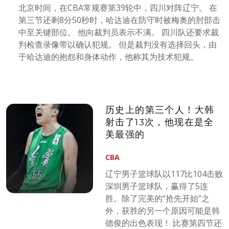
北京时间，在CBA常规赛第39轮中，四川对阵辽宁。 在
第三节还剩8分50秒时，哈达迪在防守时被梅奥的肘部击
中至关键部位。 他向裁判员表示不满。 四川队还要求裁
判检查录像带以确认犯规。 但是裁判没有选择回头，由
于哈达迪的抱怨和身体动作，他称其为技术犯规。
历史上的第三个人！大韩
射击了13次，他现在是全
美最强的
CBA
辽宁男子篮球队以117比104击败
深圳男子篮球队，赢得了5连
胜。除了完美的“抢先开始”之
外，获胜的另一个原因可能是韩
德俊的出色表现！ 比赛第四节还