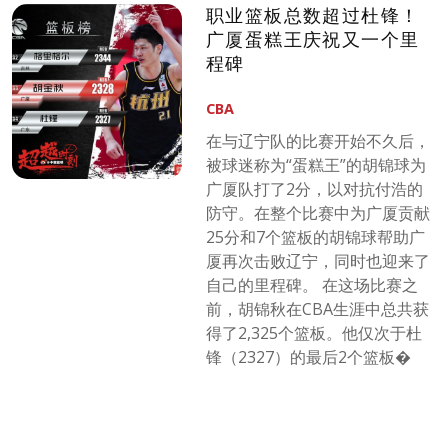
职业篮板总数超过杜锋！
广厦蛋糕王庆祝又一个里
程碑
CBA
在与辽宁队的比赛开始不久后，
被球迷称为“蛋糕王”的胡锦球为
广厦队打了2分，以对抗付浩的
防守。在整个比赛中为广厦贡献
25分和7个篮板的胡锦球帮助广
厦再次击败辽宁，同时也迎来了
自己的里程碑。 在这场比赛之
前，胡锦秋在CBA生涯中总共获
得了2,325个篮板。他仅次于杜
锋（2327）的最后2个篮板�