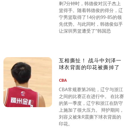
剩7分钟时，韩德俊对沉子杰上
篮得手。随着韩德俊的得分，辽
宁男篮取得了14分的99-85的领
先优势。与此同时，韩德俊似乎
让深圳男篮遭受了“韩国恐
互相撕扯！ 战斗中刘泽一
球衣背面的印花被撕掉了
CBA
CBA常规赛第26轮，辽宁与浙江
之间的比赛正在进行中。 在比赛
的第一季度，辽宁和浙江在防守
上施加了很大压力。 辩护期间，
刘容义被朱R震撕下球衣背面的
印花。