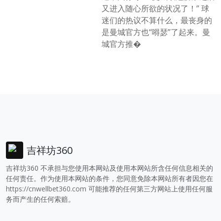
又进入随心所欲的状况了！” 球
迷们的热议不算什么，最丧身的
是曼城官方也“嘚瑟”了起来。曼
城官方推�
吉祥坊360
吉祥坊360 不承担与您使用本网站及使用本网站所含任何信息相关的
任何责任。作为使用本网站的条件，您同意免除本网站所有者因您在
https://cnwellbet360.com
可能推荐的任何第三方网站上使用任何服
务而产生的任何索赔。