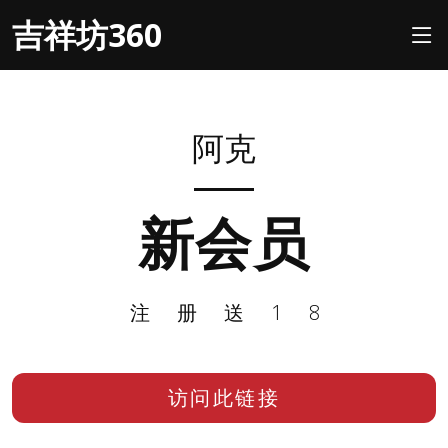
吉祥坊360
阿克
新会员
注册送18
访问此链接