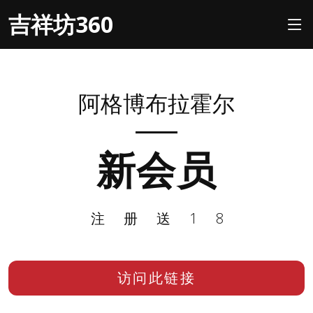
吉祥坊360
阿格博布拉霍尔
新会员
注册送18
访问此链接