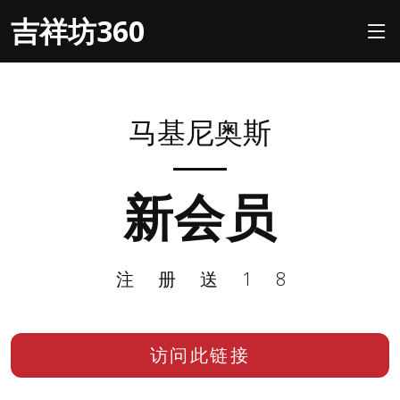
吉祥坊360
马基尼奥斯
新会员
注册送18
访问此链接