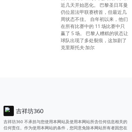
近几天开始恶化。 巴黎圣日耳曼
仍位居法甲联赛榜首，但最近几
周状态不佳。 自年初以来，他们
在所有比赛中的 11 场比赛中只
赢了 5 场。 巴黎人糟糕的状态让
球队出现了多处裂痕，这加剧了
克里斯托夫·加尔
吉祥坊360
吉祥坊360 不承担与您使用本网站及使用本网站所含任何信息相关的
任何责任。作为使用本网站的条件，您同意免除本网站所有者因您在